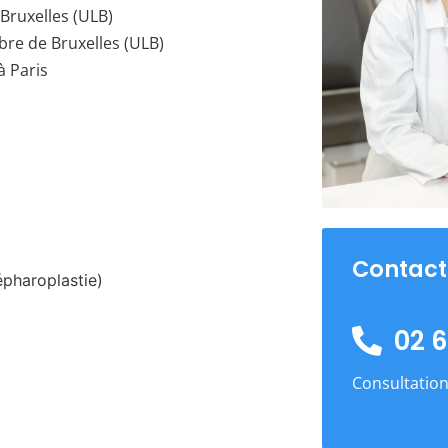
Bruxelles (ULB)
bre de Bruxelles (ULB)
à Paris
Contact
épharoplastie)
02 6
Consultation