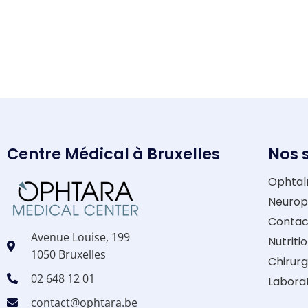
Centre Médical à Bruxelles
Nos 
Ophtal
Neurop
Contac
Avenue Louise, 199
Nutriti
1050 Bruxelles
Chirurg
02 648 12 01
Laborat
contact@ophtara.be