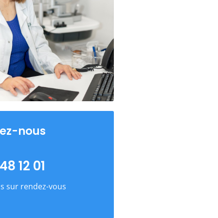
ez-nous
48 12 01
s sur rendez-vous