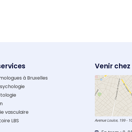
services
Venir chez
mologues à Bruxelles
sychologie
tologie
on
ie vasculaire
oire LBS
Avenue Louise, 199 - 1