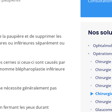
s paupières
Consultation
Nos solu
e la paupière et de supprimer les
ures ou inférieures séparément ou
Ophtalmol
Opération
Chirurgie
s cernes si ceux-ci sont causés par
e nomme blépharoplastie inférieure
Chirurgie
Chirurgie
Chirurgie
 ne nécessite généralement pas
Chirurgi
Chirurgie 
 en fermant les yeux durant
Glaucome