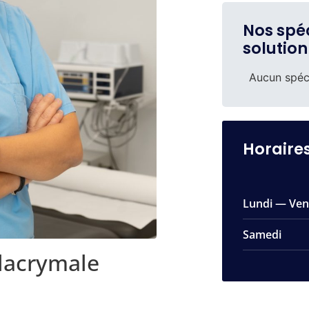
Nos spéc
solution
Aucun spéci
Horaire
Lundi — Ven
Samedi
-lacrymale